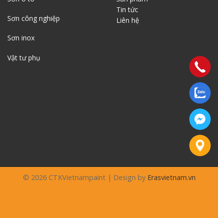
Tin tức
Sơn công nghiệp
Liên
hệ
Sơn inox
Vật tư phụ
Đánh bóng xe
ctkvietnampaint.com/…
ategory/danh-bong-xe
© 2026 CTKVietnampaint | Design by
Erasvietnam.vn