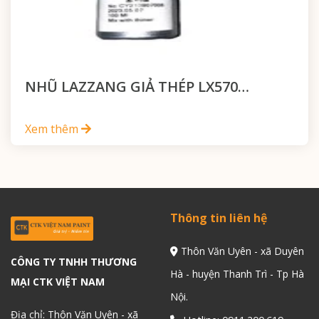
NHŨ LAZZANG GIẢ THÉP LX570…
Xem thêm
Thông tin liên hệ
Thôn Văn Uyên - xã Duyên
CÔNG TY TNHH THƯƠNG
Hà - huyện Thanh Trì - Tp Hà
MẠI CTK VIỆT NAM
Nội.
Địa chỉ: Thôn Văn Uyên - xã