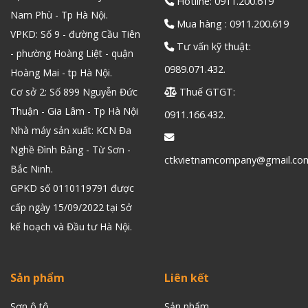
Hotline: 0911.200.619
Nam Phù - Tp Hà Nội.
Mua hàng : 0911.200.619
VPKD: Số 9 - đường Cầu Tiên
Tư vấn kỹ thuật:
- phường Hoàng Liệt - quận
0989.071.432.
Hoàng Mai - tp Hà Nội.
Cơ sở 2: Số 899 Nguyễn Đức
Thuế GTGT:
Thuận - Gia Lâm - Tp Hà Nội
0911.166.432.
Nhà máy sản xuất: KCN Đa
Nghề Đình Bảng - Từ Sơn -
ctkvietnamcompany@gmail.co
Bắc Ninh.
GPKD số 0110119791 được
cấp ngày 15/09/2022 tại Sở
kế hoạch và Đầu tư Hà Nội.
Sản phẩm
Liên kết
Sơn ô tô
Sản phẩm