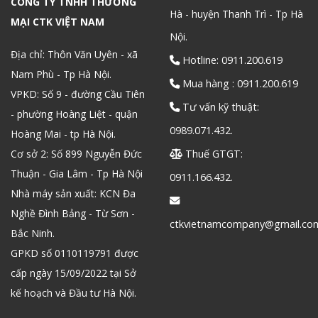
CÔNG TY TNHH THƯƠNG
Hà - huyện Thanh Trì - Tp Hà
MẠI CTK VIỆT NAM
Nội.
Địa chỉ: Thôn Văn Uyên - xã
Hotline: 0911.200.619
Nam Phù - Tp Hà Nội.
Mua hàng : 0911.200.619
VPKD: Số 9 - đường Cầu Tiên
Tư vấn kỹ thuật:
- phường Hoàng Liệt - quận
0989.071.432.
Hoàng Mai - tp Hà Nội.
Cơ sở 2: Số 899 Nguyễn Đức
Thuế GTGT:
Thuận - Gia Lâm - Tp Hà Nội
0911.166.432.
Nhà máy sản xuất: KCN Đa
Nghề Đình Bảng - Từ Sơn -
ctkvietnamcompany@gmail.co
Bắc Ninh.
GPKD số 0110119791 được
cấp ngày 15/09/2022 tại Sở
kế hoạch và Đầu tư Hà Nội.