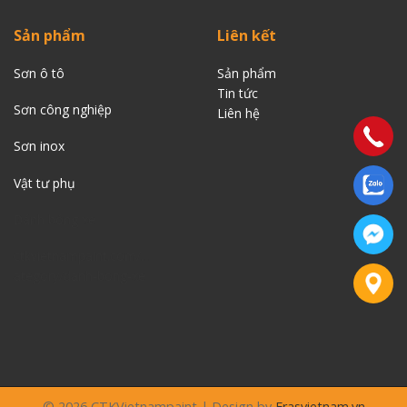
Sản phẩm
Liên kết
Sơn ô tô
Sản phẩm
Tin tức
Sơn công nghiệp
Liên
hệ
Sơn inox
Vật tư phụ
Đánh bóng xe
ctkvietnampaint.com/…
ategory/danh-bong-xe
© 2026 CTKVietnampaint | Design by
Erasvietnam.vn