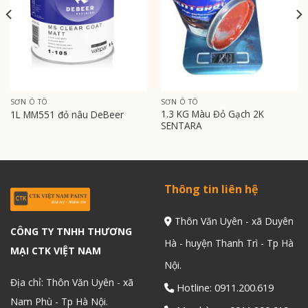
SƠN Ô TÔ
SƠN Ô TÔ
1.3 KG Màu Đỏ Gạch 2K
1L MM551 đỏ nâu DeBeer
SENTARA
Thông tin liên hệ
Thôn Văn Uyên - xã Duyên
CÔNG TY TNHH THƯƠNG
Hà - huyện Thanh Trì - Tp Hà
MẠI CTK VIỆT NAM
Nội.
Địa chỉ: Thôn Văn Uyên - xã
Hotline: 0911.200.619
Nam Phù - Tp Hà Nội.