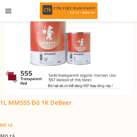
Skip
to
content
1L MM555 Đỏ 1K DeBeer
Mô tả