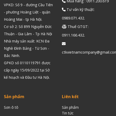
Mua hàng : 0911.200.619
VPKD: Số 9 - đường Cầu Tiên
Tư vấn kỹ thuật:
- phường Hoàng Liệt - quận
0989.071.432.
Hoàng Mai - tp Hà Nội.
Cơ sở 2: Số 899 Nguyễn Đức
Thuế GTGT:
Thuận - Gia Lâm - Tp Hà Nội
0911.166.432.
Nhà máy sản xuất: KCN Đa
Nghề Đình Bảng - Từ Sơn -
ctkvietnamcompany@gmail.co
Bắc Ninh.
GPKD số 0110119791 được
cấp ngày 15/09/2022 tại Sở
kế hoạch và Đầu tư Hà Nội.
Sản phẩm
Liên kết
Sơn ô tô
Sản phẩm
Tin tức