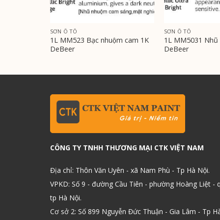
SƠN Ô TÔ
SƠN Ô TÔ
g bò trong
1L MM523 Bạc nhuộm cam 1K
1L MM5031 Nhũ 
DeBeer
DeBeer
CÔNG TY TNHH THƯƠNG MẠI CTK VIỆT NAM
Địa chỉ: Thôn Văn Uyên - xã Nam Phù - Tp Hà Nội.
VPKD: Số 9 - đường Cầu Tiên - phường Hoàng Liệt - 
tp Hà Nội.
Cơ sở 2: Số 899 Nguyễn Đức Thuận - Gia Lâm - Tp H