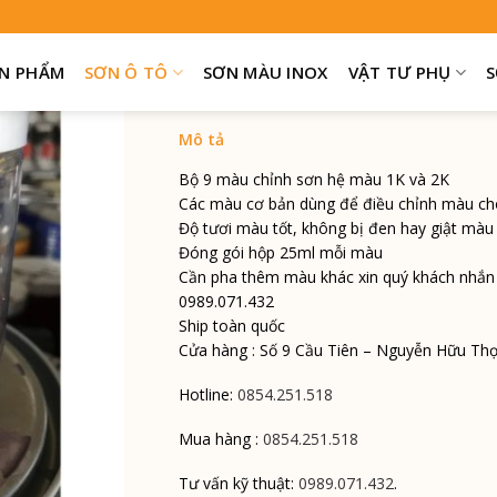
Bộ 9 màu chỉnh sơn hệ màu 1
N PHẨM
SƠN Ô TÔ
SƠN MÀU INOX
VẬT TƯ PHỤ
S
Bộ 9 màu chỉnh sơn hệ màu 1K và 2K
Các màu cơ bản dùng để điều chỉnh màu ch
Độ tươi màu tốt, không bị đen hay giật màu 
Đóng gói hộp 25ml mỗi màu
Cần pha thêm màu khác xin quý khách nhắn ti
0989.071.432
Ship toàn quốc
Cửa hàng : Số 9 Cầu Tiên – Nguyễn Hữu Th
Hotline:
0854.251.518
Mua hàng :
0854.251.518
Tư vấn kỹ thuật:
0989.071.432
.