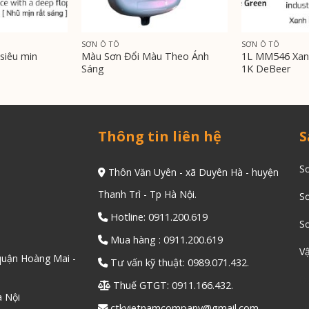
SƠN Ô TÔ
SƠN Ô TÔ
siêu min
Màu Sơn Đổi Màu Theo Ánh
1L MM546 Xanh
Sáng
1K DeBeer
Thông tin liên hệ
S
Sơ
Thôn Văn Uyên - xã Duyên Hà - huyện
Thanh Trì - Tp Hà Nội.
S
Hotline: 0911.200.619
Sơ
Mua hàng : 0911.200.619
Vậ
quận Hoàng Mai -
Tư vấn kỹ thuật: 0989.071.432.
Đ
Thuế GTGT: 0911.166.432.
à Nội
c
ctkvietnamcompany@gmail.com