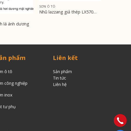
SƠN Ô TÔ
Nhũ lazzang giả thép LX570…
 lá ánh dương
ản phẩm
Liên kết
n ô tô
Sản phẩm
Tin tức
ơn công nghiệp
Liên
hệ
n inox
t tư phụ
ánh bóng xe
tkvietnampaint.com/…