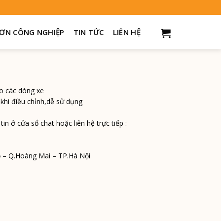
K và 2K
ƠN CÔNG NGHIỆP
TIN TỨC
LIÊN HỆ
o các dòng xe
khi điều chỉnh,dễ sử dụng
n ở cửa sổ chat hoặc liên hệ trực tiếp :
ọ – Q.Hoàng Mai – TP.Hà Nội