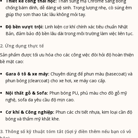
Thiết kế công thái học:
Thân súng mạ Chrome sáng bóng
chống bám dính, dễ dàng vệ sinh. Trọng lượng nhẹ, cò súng êm
giúp thợ sơn thao tác lâu không mỏi tay.
Độ bền vượt trội:
Linh kiện cơ khí chính xác tiêu chuẩn Nhật
Bản, đảm bảo độ bền lâu dài trong môi trường làm việc liên tục.
2. Ứng dụng thực tế
Sản phẩm được tối ưu hóa cho các công việc đòi hỏi độ hoàn thiện
bề mặt cao:
Gara ô tô & xe máy:
Chuyên dùng để phun màu (basecoat) và
phun bóng (clearcoat) cho xe hơi, xe máy cao cấp.
Nội thất gỗ & Sofa:
Phun bóng PU, phủ màu cho đồ gỗ mỹ
nghệ, sofa da yêu cầu độ mịn cao.
Cơ khí & Công nghiệp:
Phun các chi tiết nhựa, kim loại cần độ
bóng và thẩm mỹ khắt khe.
3. Thông số kỹ thuật tóm tắt (Gợi ý điền thêm nếu bạn có vỏ