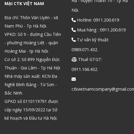
Hà - huyện Thanh Trì - Tp Hà
MẠI CTK VIỆT NAM
Nội.
Địa chỉ: Thôn Văn Uyên - xã
Hotline: 0911.200.619
Nam Phù - Tp Hà Nội.
Mua hàng : 0911.200.619
VPKD: Số 9 - đường Cầu Tiên
Tư vấn kỹ thuật:
- phường Hoàng Liệt - quận
0989.071.432.
Hoàng Mai - tp Hà Nội.
Cơ sở 2: Số 899 Nguyễn Đức
Thuế GTGT:
Thuận - Gia Lâm - Tp Hà Nội
0911.166.432.
Nhà máy sản xuất: KCN Đa
Nghề Đình Bảng - Từ Sơn -
ctkvietnamcompany@gmail.co
Bắc Ninh.
GPKD số 0110119791 được
cấp ngày 15/09/2022 tại Sở
kế hoạch và Đầu tư Hà Nội.