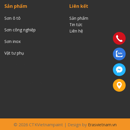
Sản phẩm
Liên kết
Sơn ô tô
Sản phẩm
Tin tức
Sơn công nghiệp
Liên
hệ
Sơn inox
Vật tư phụ
Đánh bóng xe
ctkvietnampaint.com/…
ategory/danh-bong-xe
© 2026 CTKVietnampaint | Design by
Erasvietnam.vn