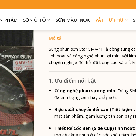
Súng Phun Sơn Star SMV-1F (
N PHẨM
SƠN Ô TÔ
SƠN MÀU INOX
VẬT TƯ PHỤ
S
Súng phun sơn Star SMV-1F là dòng súng cao 
linh hoạt và công nghệ phun tơi mịn. Với ki
chuyên nghiệp đòi hỏi độ bóng cao và tiết ki
1. Ưu điểm nổi bật
Công nghệ phun sương mịn:
Dòng SMV 
đa tình trạng cam hay chảy sơn.
Hiệu suất chuyển đổi cao (Tiết kiệm s
mặt sản phẩm, giảm lượng tàn sơn bay ra m
Thiết kế Cốc Bên (Side Cup) linh hoạt:
thợ dễ dàng phun ở các góc khó (gầm, hốc