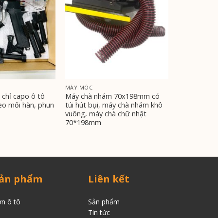
MÁY MÓC
 chỉ capo ô tô
Máy chà nhám 70x198mm có
eo mối hàn, phun
túi hút bụi, máy chà nhám khô
vuông, máy chà chữ nhật
70*198mm
ản phẩm
Liên kết
n ô tô
Sản phẩm
Tin tức