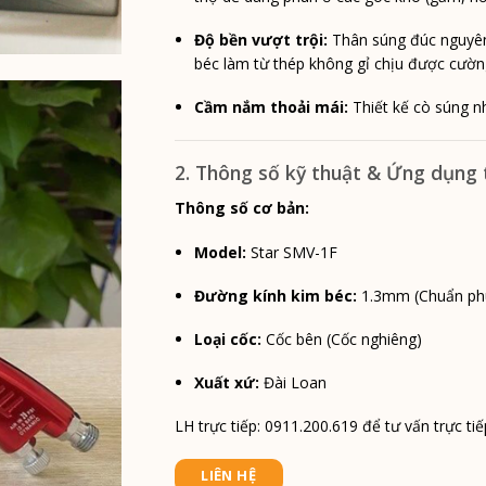
Độ bền vượt trội:
Thân súng đúc nguyên
béc làm từ thép không gỉ chịu được cườn
Cầm nắm thoải mái:
Thiết kế cò súng nh
2. Thông số kỹ thuật & Ứng dụng 
Thông số cơ bản:
Model:
Star SMV-1F
Đường kính kim béc:
1.3mm (Chuẩn ph
Loại cốc:
Cốc bên (Cốc nghiêng)
Xuất xứ:
Đài Loan
LH trực tiếp: 0911.200.619 để tư vấn trực tiế
LIÊN HỆ