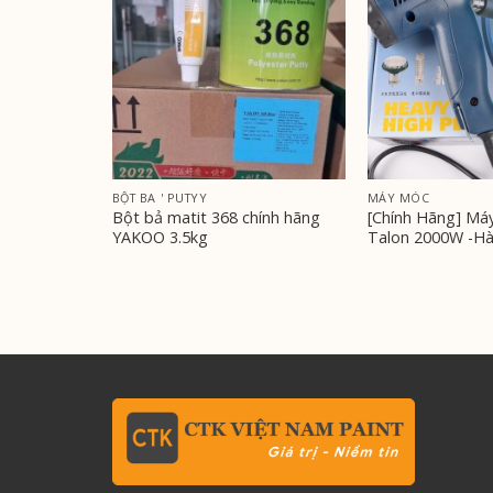
BỘT BA ' PUTYY
MÁY MÓC
nâu đất 1K
Bột bả matit 368 chính hãng
[Chính Hãng] Má
YAKOO 3.5kg
Talon 2000W -Hà