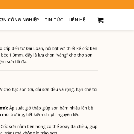
1.3mm) – Chính Hãng Đài Loan
ƠN CÔNG NGHIỆP
TIN TỨC
LIÊN HỆ
cấp đến từ Đài Loan, nổi bật với thiết kế cốc bên
m béc 1.3mm, đây là lựa chọn “vàng” cho thợ sơn
ệm sơn tối đa.
cho hạt sơn tơi, dải sơn đều và rộng, hạn chế tối
ơn):
Áp suất gió thấp giúp sơn bám nhiều lên bề
ôi trường, tiết kiệm chi phí nguyên liệu.
Cốc sơn nằm bên hông có thể xoay đa chiều, giúp
, trần) mà không lo trào sơn.