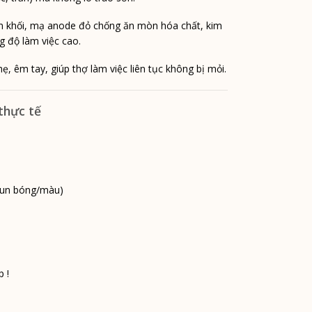
 khối, mạ anode đỏ chống ăn mòn hóa chất, kim
g độ làm việc cao.
ẹ, êm tay, giúp thợ làm việc liên tục không bị mỏi.
thực tế
un bóng/màu)
p !