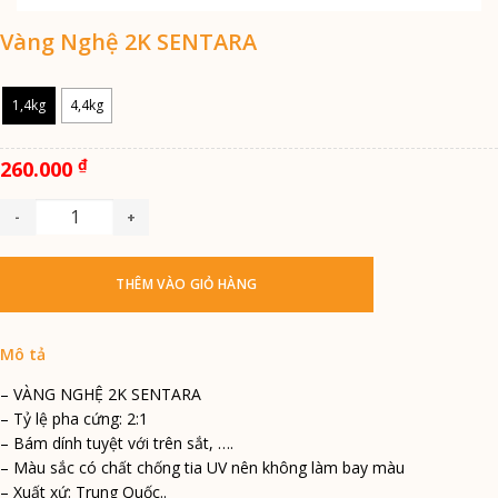
Vàng Nghệ 2K SENTARA
1,4kg
4,4kg
₫
260.000
Vàng Nghệ 2K SENTARA quantity
THÊM VÀO GIỎ HÀNG
– VÀNG NGHỆ 2K SENTARA
– Tỷ lệ pha cứng: 2:1
– Bám dính tuyệt với trên sắt, ….
– Màu sắc có chất chống tia UV nên không làm bay màu
– Xuất xứ: Trung Quốc..