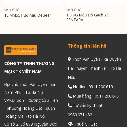
SƠN Ô TÔ
SƠN Ô TÔ
1.3 KG Màu Đỏ Gạch 2K
1L MM551 đỏ nâu DeBeer
SENTARA
Thông tin liên hệ
Thôn Văn Uyên - xã Duyên
CÔNG TY TNHH THƯƠNG
Hà - huyện Thanh Trì - Tp Hà
MẠI CTK VIỆT NAM
Nội.
Địa chỉ: Thôn Văn Uyên - xã
Hotline: 0911.200.619
Nam Phù - Tp Hà Nội.
Mua hàng : 0911.200.619
VPKD: Số 9 - đường Cầu Tiên
Tư vấn kỹ thuật:
- phường Hoàng Liệt - quận
0989.071.432.
Hoàng Mai - tp Hà Nội.
Cơ sở 2: Số 899 Nguyễn Đức
Thuế GTGT: