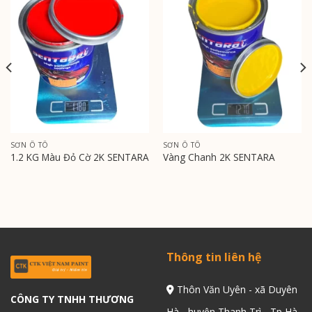
SƠN Ô TÔ
SƠN Ô TÔ
1.2 KG Màu Đỏ Cờ 2K SENTARA
Vàng Chanh 2K SENTARA
Thông tin liên hệ
Thôn Văn Uyên - xã Duyên
CÔNG TY TNHH THƯƠNG
Hà - huyện Thanh Trì - Tp Hà