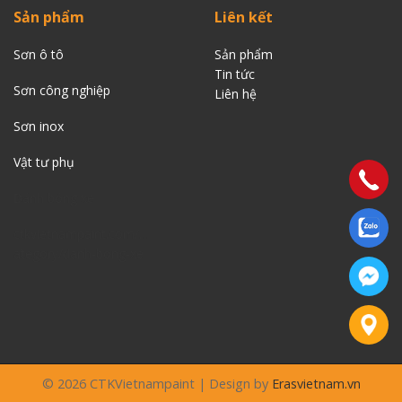
Sản phẩm
Liên kết
Sơn ô tô
Sản phẩm
Tin tức
Sơn công nghiệp
Liên
hệ
Sơn inox
Vật tư phụ
Đánh bóng xe
ctkvietnampaint.com/…
ategory/danh-bong-xe
© 2026 CTKVietnampaint | Design by
Erasvietnam.vn