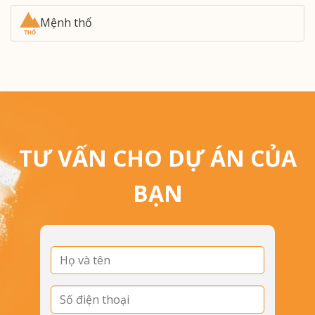
Mệnh thổ
TƯ VẤN CHO DỰ ÁN CỦA
BẠN