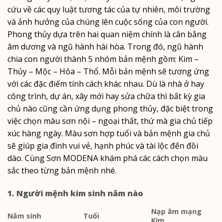
dào. Cùng Sơn MODENA khám phá các cách chọn màu
cứu về các quy luật tương tác của tự nhiên, môi trường
sắc theo từng bản mệnh nhé.
và ảnh hưởng của chúng lên cuộc sống của con người.
Phong thủy dựa trên hai quan niệm chính là cân bằng
âm dương và ngũ hành hài hòa. Trong đó, ngũ hành
chia con người thành 5 nhóm bản mệnh gồm: Kim –
Thủy – Mộc – Hỏa – Thổ. Mỗi bản mệnh sẽ tương ứng
với các đặc điểm tính cách khác nhau. Dù là nhà ở hay
công trình, dự án, xây mới hay sửa chữa thì bất kỳ gia
chủ nào cũng cần ứng dụng phong thủy, đặc biệt trong
việc chọn màu sơn nội – ngoại thất, thứ mà gia chủ tiếp
xúc hàng ngày. Màu sơn hợp tuổi và bản mệnh gia chủ
sẽ giúp gia đình vui vẻ, hạnh phúc và tài lộc đến đồi
dào. Cùng Sơn MODENA khám phá các cách chọn màu
sắc theo từng bản mệnh nhé.
1. Người mệnh kim sinh năm nào
Nạp âm mạng
Năm sinh
Tu
ổi
Kim